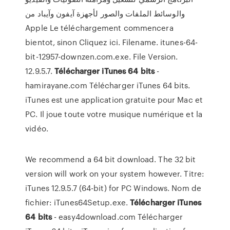
والوسائط الملفات والصور لأجهزة آيفون وآيباد من
Apple Le téléchargement commencera
bientot, sinon Cliquez ici. Filename. itunes-64-
bit-12957-downzen.com.exe. File Version.
12.9.5.7.
Télécharger
iTunes
64
bits
-
hamirayane.com Télécharger iTunes 64 bits.
iTunes est une application gratuite pour Mac et
PC. Il joue toute votre musique numérique et la
vidéo.
We recommend a 64 bit download. The 32 bit
version will work on your system however. Titre:
iTunes 12.9.5.7 (64-bit) for PC Windows. Nom de
fichier: iTunes64Setup.exe.
Télécharger
iTunes
64
bits
- easy4download.com Télécharger