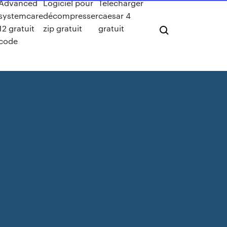
Advanced
Logiciel pour
Telecharger
systemcare
décompresser
caesar 4
12 gratuit
zip gratuit
gratuit
code